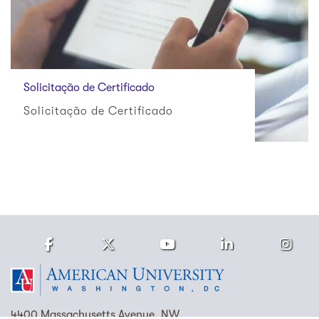
Solicitação de Certificado
Solicitação de Certificado
Facebook
Twitter
Youtube
LinkedIn
Ins
Homepage
4400 Massachusetts Avenue, NW