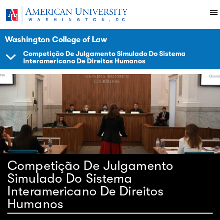
Skip to main content
You are here:
American University
Impact
Initiatives Programs
Hracademy
Washington College of Law
Competição De Julgamento Simulado Do Sistema
Interamericano De Direitos Humanos
SHOW
NAVIGATION
Competição De Julgamento
Simulado Do Sistema
Interamericano De Direitos
Humanos