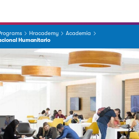
 Programs
Hracademy
Academia
cional Humanitario