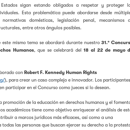
 Estados sigan estando obligados a respetar y proteger l
dividuales. Esta problemática puede abordarse desde múltipl
o normativas domésticas, legislación penal, mecanismos 
ructurales, entre otros ángulos posibles.
e este mismo tema se abordará durante nuestro
31.º Concur
rechos Humanos
, que se celebrará del
18 al 22 de mayo 
aborado con
Robert F. Kennedy Human Rights
rg/
), para crear un caso complejo e innovador. Los participante
n participar en el Concurso como jueces si lo desean.
a promoción de la educación en derechos humanos y el foment
los académicos tiene como objetivo enriquecer el análisis de est
ribuir a marcos jurídicos más eficaces, así como a una
 todas las personas que buscan ejercer su derecho a la protest