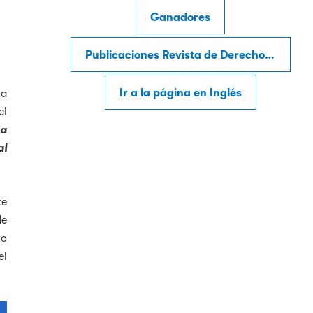
Ganadores
Publicaciones Revista de Derecho Internacional
Ir a la página en Inglés
la
el
 a
al
te
de
ho
el