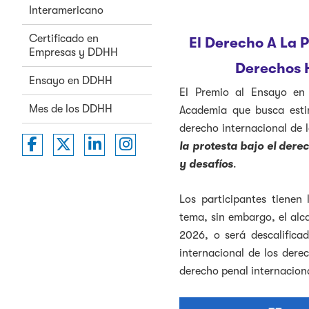
Interamericano
Certificado en
El Derecho A La P
Empresas y DDHH
Derechos 
Ensayo en DDHH
El Premio al Ensayo en
Mes de los DDHH
Academia que busca esti
derecho internacional de 
Washington College of Law on Faceboo
Washington College of Law on Twit
Washington College of Law on 
Washington College of La
la protesta bajo el dere
y desafíos
.
Los participantes tienen 
tema, sin embargo, el al
2026, o será descalifica
internacional de los dere
derecho penal internacion