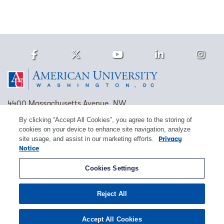
Facebook
Twitter
Youtube
LinkedIn
Ins
Homepage
4400 Massachusetts Avenue, NW
Washington, DC 20016
By clicking “Accept All Cookies”, you agree to the storing of
cookies on your device to enhance site navigation, analyze
(202) 885-1000
Contact Us
Visit AU
Work at AU
site usage, and assist in our marketing efforts.
Privacy
Notice
Cookie Preferences
Cookies Settings
Copyright © 2026 American University.
Reject All
Emergency Preparedness
Policies
Privacy
Disclosure
EEO
Title IX
Accept All Cookies